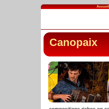
Accuei
Canopaix
compositions riches en co