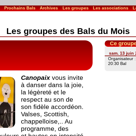
l
Prochains Bals
Archives
Les groupes
Les associations
L
Les groupes des Bals du Mois
Ce groupe
sam. 13 juin
Organisateur 
20:30 Bal
Canopaix
vous invite
à danser dans la joie,
la légèreté et le
respect au son de
son fidèle accordéon.
Valses, Scottish,
chappelloise,.. Au
programme, des
uleurs et hautes en intensité.