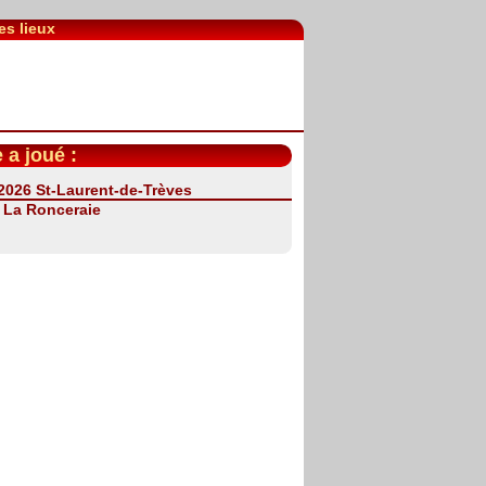
es lieux
 a joué :
 2026 St-Laurent-de-Trèves
:
La Ronceraie