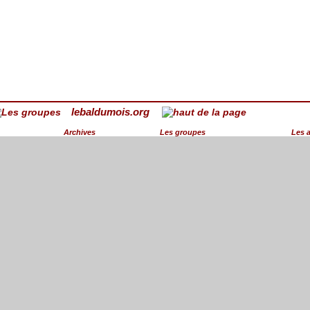
lebaldumois.org
Archives
Les groupes
Les 