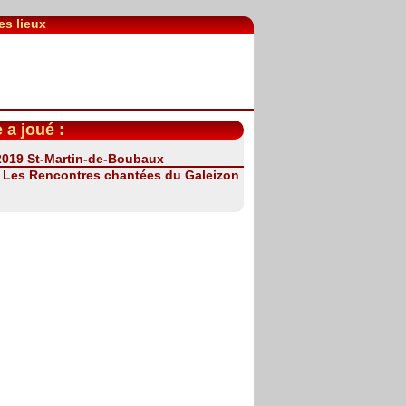
es lieux
 a joué :
 2019 St-Martin-de-Boubaux
:
Les Rencontres chantées du Galeizon