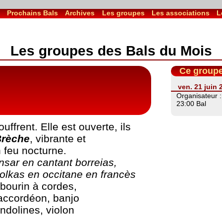
l
Prochains Bals
Archives
Les groupes
Les associations
L
Les groupes des Bals du Mois
Ce groupe
ven. 21 juin
Organisateur 
23:00 Bal
uffrent. Elle est ouverte, ils
Brèche
, vibrante et
n feu nocturne.
nsar en cantant borreias,
olkas en occitane en francès
mbourin à cordes,
 accordéon, banjo
ndolines, violon