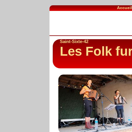
Accuei
Saint-Sixte-42
Les Folk fu