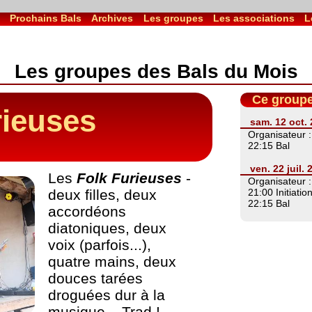
l
Prochains Bals
Archives
Les groupes
Les associations
L
Les groupes des Bals du Mois
Ce groupe
rieuses
sam. 12 oct.
Organisateur 
22:15 Bal
ven. 22 juil
Les
Folk Furieuses
-
Organisateur 
deux filles, deux
21:00 Initiati
22:15 Bal
accordéons
diatoniques, deux
voix (parfois...),
quatre mains, deux
douces tarées
droguées dur à la
musique... Trad !