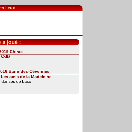
es lieux
 a joué :
 2019 Chirac
:
Voilà
. 2016 Barre-des-Cévennes
:
Les amis de la Madeleine
on danses de base