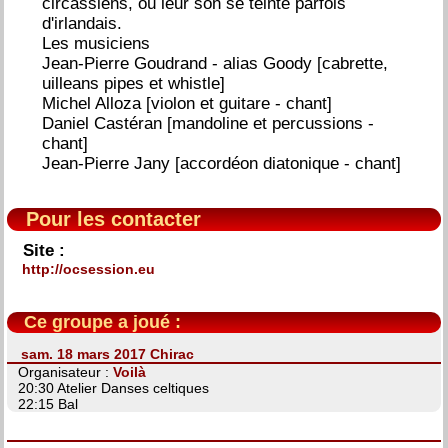
circassiens, où leur son se teinte parfois
d'irlandais.
Les musiciens
Jean-Pierre Goudrand - alias Goody [cabrette,
uilleans pipes et whistle]
Michel Alloza [violon et guitare - chant]
Daniel Castéran [mandoline et percussions -
chant]
Jean-Pierre Jany [accordéon diatonique - chant]
Pour les contacter
Site :
http://ocsession.eu
Ce groupe a joué :
sam. 18 mars 2017 Chirac
Organisateur :
Voilà
20:30 Atelier Danses celtiques
22:15 Bal