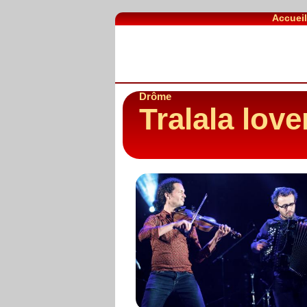
Accuei
Drôme
Tralala love