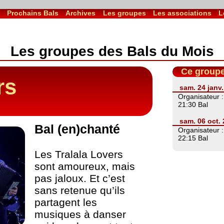
l
Prochains Bals
Archives
Les groupes
Les associations
L
Les groupes des Bals du Mois
Ce groupe
rs
sam. 24 janv.
Organisateur 
21:30 Bal
sam. 06 oct.
Bal (en)chanté
Organisateur 
22:15 Bal
Les Tralala Lovers
sont amoureux, mais
pas jaloux. Et c’est
sans retenue qu’ils
partagent les
musiques à danser