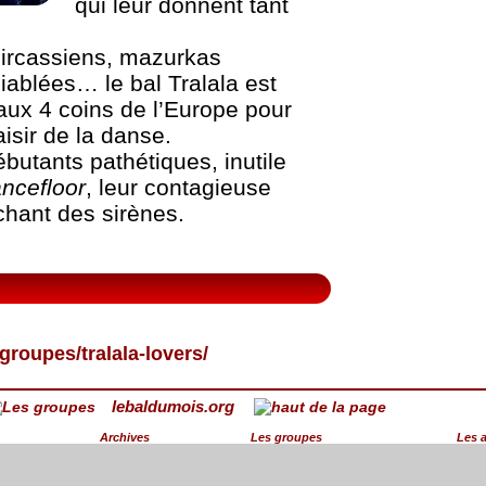
qui leur donnent tant
 circassiens, mazurkas
ablées… le bal Tralala est
aux 4 coins de l’Europe pour
aisir de la danse.
utants pathétiques, inutile
ncefloor
, leur contagieuse
chant des sirènes.
groupes/tralala-lovers/
lebaldumois.org
Archives
Les groupes
Les 