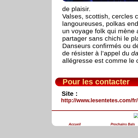
de plaisir.
Valses, scottish, cercles
langoureuses, polkas endi
un voyage folk qui mène 
partager sans chichi le pl
Danseurs confirmés ou déb
de résister à l’appel du
da
allégresse est comme le 
Pour les contacter
Site :
http://www.lesentetes.com/fr/
Accueil
Prochains Bals