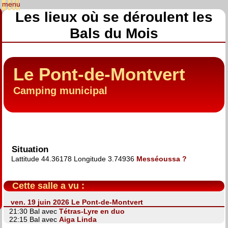
Les lieux où se déroulent les
Bals du Mois
Le Pont-de-Montvert
Camping municipal
Situation
Lattitude 44.36178 Longitude 3.74936
Messéoussa ?
Cette salle a vu :
ven. 19 juin 2026 Le Pont-de-Montvert
21:30 Bal avec
Tétras-Lyre en duo
22:15 Bal avec
Aiga Linda