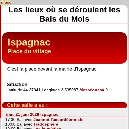
Les lieux où se déroulent les
Bals du Mois
Ispagnac
Place du village
C'est la place devant la mairie d'Ispagnac.
Situation
Lattitude 44.37041 Longitude 3.535087
Messéoussa ?
Cette salle a vu :
dim. 21 juin 2026 Ispagnac
17:30 Bal avec
Jeannot l'accordéonniste
18:00 Bal avec
Tradosphère
19:00 Bal avec
Les loup'stics