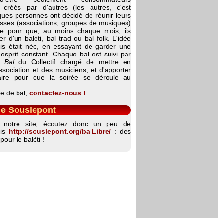
 créés par d'autres (les autres, c'est
ques personnes ont décidé de réunir leurs
esses (associations, groupes de musiques)
ie pour que, au moins chaque mois, ils
er d'un balèti, bal trad ou bal folk. L'idée
s était née, en essayant de garder une
esprit constant. Chaque bal est suivi par
 Bal
du Collectif chargé de mettre en
ssociation et des musiciens, et d'apporter
saire pour que la soirée se déroule au
e de bal,
contactez-nous !
de Souslepont
nt notre site, écoutez donc un peu de
uis
http://souslepont.org/balLibre/
: des
pour le balèti !