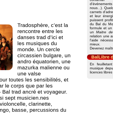
d'événements
nous...). Quel
carnets d'adr
et leur énerg
puissent profit
du Bal du Moi
Tradosphère, c’est la
formule et un 
rencontre entre les
un
Maitre de
relation une a
danses trad d’ici et
l'aide néces
les musiques du
mieux.
Devenez maîtr
monde. Un cercle
circassien bulgare, un
BalLibre 
andro équatorien, une
En feuilleta
mazurka malienne ou
musique dep
licences libres 
une valse
ur toutes les sensibilités, et
ar le corps que par les
– Bal trad ancré et voyageur.
si sept musicien.nes
ioloncelle, clarinette,
ango, basse, percussions du