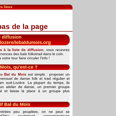
s lieux
e diffusion
lozere/lebaldumois.org
s à la liste de diffusion
, vous recevrez
nnonces des bals folkotrad dans le coin.
votre tour faire circuler l'info !
Mois, qu'est-ce ?
du Bal du Mois
est simple : proposer un
ensuel de danse folk et trad régulier et
en sud-Lozère. La plupart du temps, ils
un atelier de danse, un premier groupe
bal et laisse la place à un groupe plus
if Bal du Mois
ntrées peu peuplées, on ne peut se
d'être seulement consommateurs