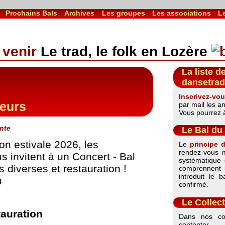
Prochains Bals
Archives
Les groupes
Les associations
Le
Le trad, le folk en Lozère
La liste d
dansetrad
Inscrivez-vou
seurs
par mail les a
Vous pourrez à 
nte
Le Bal du 
son estivale 2026, les
Le
principe 
rendez-vous m
s invitent à un Concert - Bal
systématique 
s diverses et restauration !
comprennent 
introduit le 
u
confirmé.
Le Collect
tauration
Dans nos co
contenter 