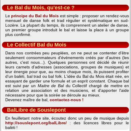
Le Bal du Mois, qu'est-ce ?
Le
principe du Bal du Mois
est simple : proposer un rendez-vous
mensuel de danse folk et trad régulier et systématique en sud-
Lozère. La plupart du temps, ils comprennent un atelier de danse,
un premier groupe introduit le bal et laisse la place à un groupe
plus confirmé.
Le Collectif Bal du Mois
Dans nos contrées peu peuplées, on ne peut se contenter d'être
seulement consommateurs d'événements créés par d'autres (les
autres, c'est nous...). Quelques personnes ont décidé de réunir
leurs carnets d'adresses (associations, groupes de musiques) et
leur énergie pour que, au moins chaque mois, ils puissent profiter
d'un balèti, bal trad ou bal folk. L'idée du Bal du Mois était née, en
essayant de garder une formule et un esprit constant. Chaque bal
est suivi par un
Maitre de Bal
du Collectif chargé de mettre en
relation une association et des musiciens, et d'apporter l'aide
nécessaire pour que la soirée se déroule au mieux.
Devenez maître de bal,
contactez-nous !
BalLibre de Souslepont
En feuilletant notre site, écoutez donc un peu de musique depuis
http://souslepont.org/balLibre/
: des licences libres pour le
balèti !