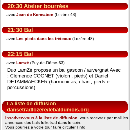
20:30 Atelier bourrées
avec
Jean de Kermabon
(Lozère-48)
21:30 Bal
avec
Les pieds dans les tréteaux
(Lozère-48)
22:15 Bal
avec
Lamzé
(Puy-de-Dôme-63)
Duo LamZé propose un bal gascon / auvergnat Avec
: Clémence COGNET (violon , pieds) et Daniel
DETAMMAECKER (harmonicas, chant, pieds et
percussions)
La liste de diffusion
dansetradlozere/lebaldumois.org
Inscrivez-vous à la liste de diffusion
, vous recevrez par mail les
annonces des bals folkotrad dans le coin.
Vous pourrez à votre tour faire circuler l'info !