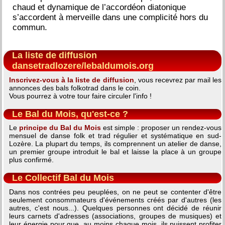
chaud et dynamique de l’accordéon diatonique
s’accordent à merveille dans une complicité hors du
commun.
La liste de diffusion
dansetradlozere/lebaldumois.org
Inscrivez-vous à la liste de diffusion
, vous recevrez par mail les
annonces des bals folkotrad dans le coin.
Vous pourrez à votre tour faire circuler l'info !
Le Bal du Mois, qu'est-ce ?
Le
principe du Bal du Mois
est simple : proposer un rendez-vous
mensuel de danse folk et trad régulier et systématique en sud-
Lozère. La plupart du temps, ils comprennent un atelier de danse,
un premier groupe introduit le bal et laisse la place à un groupe
plus confirmé.
Le Collectif Bal du Mois
Dans nos contrées peu peuplées, on ne peut se contenter d'être
seulement consommateurs d'événements créés par d'autres (les
autres, c'est nous...). Quelques personnes ont décidé de réunir
leurs carnets d'adresses (associations, groupes de musiques) et
leur énergie pour que, au moins chaque mois, ils puissent profiter