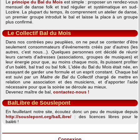
Le
principe du Bal du Mois
est simple : proposer un rendez-vous
mensuel de danse folk et trad régulier et systématique en sud-
Lozère. La plupart du temps, ils comprennent un atelier de danse,
un premier groupe introduit le bal et laisse la place à un groupe
plus confirmé.
Le Collectif Bal du Mois
Dans nos contrées peu peuplées, on ne peut se contenter d'être
seulement consommateurs d'événements créés par d'autres (les
autres, c'est nous...). Quelques personnes ont décidé de réunir
leurs carnets d'adresses (associations, groupes de musiques) et
leur énergie pour que, au moins chaque mois, ils puissent profiter
d'un balèti, bal trad ou bal folk. L'idée du Bal du Mois était née, en
essayant de garder une formule et un esprit constant. Chaque bal
est suivi par un
Maitre de Bal
du Collectif chargé de mettre en
relation une association et des musiciens, et d'apporter l'aide
nécessaire pour que la soirée se déroule au mieux.
Devenez maître de bal,
contactez-nous !
BalLibre de Souslepont
En feuilletant notre site, écoutez donc un peu de musique depuis
http://souslepont.org/balLibre/
: des licences libres pour le
balèti !
Connexion