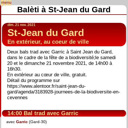
Balèti à St-Jean du Gard
dim. 21 nov. 2021
St-Jean du Gard
En extérieur, au coeur de ville
Deux bals trad avec Garric à Saint Jean du Gard,
dans le cadre de la fête de a biodiversité;le samedi
20 et le dimanche 21 novembre 2021, de 14h00 à
16h30.
En extérieur au cœur de ville, gratuit.
Détail du programme sur
https://www.alentoor.fr/saint-jean-du-
gard/agenda/3183928-journees-de-la-biodiversite-en-
cevennes
14:00 Bal trad avec Garric
avec
Garric
(Gard-30)