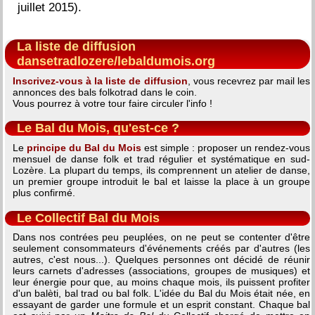
juillet 2015).
La liste de diffusion
dansetradlozere/lebaldumois.org
Inscrivez-vous à la liste de diffusion
, vous recevrez par mail les
annonces des bals folkotrad dans le coin.
Vous pourrez à votre tour faire circuler l'info !
Le Bal du Mois, qu'est-ce ?
Le
principe du Bal du Mois
est simple : proposer un rendez-vous
mensuel de danse folk et trad régulier et systématique en sud-
Lozère. La plupart du temps, ils comprennent un atelier de danse,
un premier groupe introduit le bal et laisse la place à un groupe
plus confirmé.
Le Collectif Bal du Mois
Dans nos contrées peu peuplées, on ne peut se contenter d'être
seulement consommateurs d'événements créés par d'autres (les
autres, c'est nous...). Quelques personnes ont décidé de réunir
leurs carnets d'adresses (associations, groupes de musiques) et
leur énergie pour que, au moins chaque mois, ils puissent profiter
d'un balèti, bal trad ou bal folk. L'idée du Bal du Mois était née, en
essayant de garder une formule et un esprit constant. Chaque bal