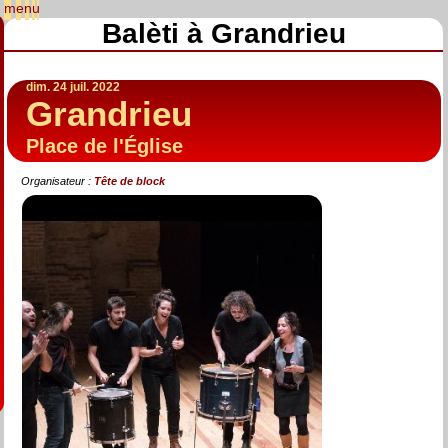
Balèti à Grandrieu
dim. 24 juil. 2022
Grandrieu
Place de l'Église
Organisateur :
Tête de block