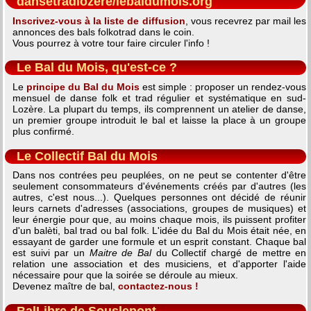
dansetradlozere/lebaldumois.org
Inscrivez-vous à la liste de diffusion
, vous recevrez par mail les
annonces des bals folkotrad dans le coin.
Vous pourrez à votre tour faire circuler l'info !
Le Bal du Mois, qu'est-ce ?
Le
principe du Bal du Mois
est simple : proposer un rendez-vous
mensuel de danse folk et trad régulier et systématique en sud-
Lozère. La plupart du temps, ils comprennent un atelier de danse,
un premier groupe introduit le bal et laisse la place à un groupe
plus confirmé.
Le Collectif Bal du Mois
Dans nos contrées peu peuplées, on ne peut se contenter d'être
seulement consommateurs d'événements créés par d'autres (les
autres, c'est nous...). Quelques personnes ont décidé de réunir
leurs carnets d'adresses (associations, groupes de musiques) et
leur énergie pour que, au moins chaque mois, ils puissent profiter
d'un balèti, bal trad ou bal folk. L'idée du Bal du Mois était née, en
essayant de garder une formule et un esprit constant. Chaque bal
est suivi par un
Maitre de Bal
du Collectif chargé de mettre en
relation une association et des musiciens, et d'apporter l'aide
nécessaire pour que la soirée se déroule au mieux.
Devenez maître de bal,
contactez-nous !
BalLibre de Souslepont