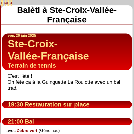
Balèti à Ste-Croix-Vallée-
Française
ven. 20 juin 2025
Ste-Croix-
Vallée-Française
Terrain de tennis
C'est l'été !
On fête ça à la Guinguette La Roulotte avec un bal
trad.
19:30 Restauration sur place
21:00 Bal
avec
Zèbre vert
(Génolhac)