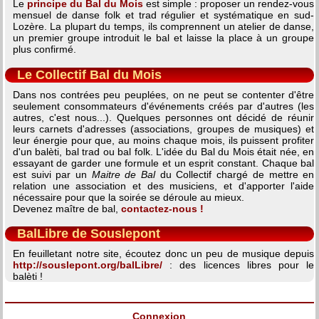
Le
principe du Bal du Mois
est simple : proposer un rendez-vous
mensuel de danse folk et trad régulier et systématique en sud-
Lozère. La plupart du temps, ils comprennent un atelier de danse,
un premier groupe introduit le bal et laisse la place à un groupe
plus confirmé.
Le Collectif Bal du Mois
Dans nos contrées peu peuplées, on ne peut se contenter d'être
seulement consommateurs d'événements créés par d'autres (les
autres, c'est nous...). Quelques personnes ont décidé de réunir
leurs carnets d'adresses (associations, groupes de musiques) et
leur énergie pour que, au moins chaque mois, ils puissent profiter
d'un balèti, bal trad ou bal folk. L'idée du Bal du Mois était née, en
essayant de garder une formule et un esprit constant. Chaque bal
est suivi par un
Maitre de Bal
du Collectif chargé de mettre en
relation une association et des musiciens, et d'apporter l'aide
nécessaire pour que la soirée se déroule au mieux.
Devenez maître de bal,
contactez-nous !
BalLibre de Souslepont
En feuilletant notre site, écoutez donc un peu de musique depuis
http://souslepont.org/balLibre/
: des licences libres pour le
balèti !
Connexion