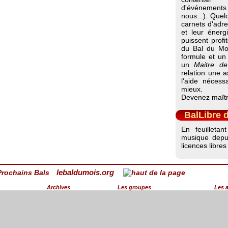
d'événements
nous...). Quel
carnets d'adr
et leur énerg
puissent profit
du Bal du Moi
formule et un 
un
Maitre de
relation une a
l'aide néces
mieux.
Devenez maîtr
BalLibre 
En feuilleta
musique dep
licences libres 
lebaldumois.org
Archives
Les groupes
Les 