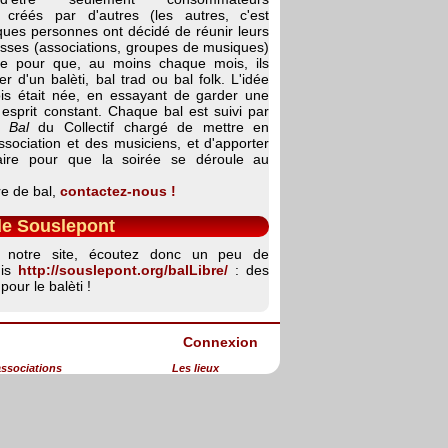
 créés par d'autres (les autres, c'est
ques personnes ont décidé de réunir leurs
esses (associations, groupes de musiques)
ie pour que, au moins chaque mois, ils
er d'un balèti, bal trad ou bal folk. L'idée
s était née, en essayant de garder une
esprit constant. Chaque bal est suivi par
 Bal
du Collectif chargé de mettre en
ssociation et des musiciens, et d'apporter
saire pour que la soirée se déroule au
e de bal,
contactez-nous !
de Souslepont
nt notre site, écoutez donc un peu de
uis
http://souslepont.org/balLibre/
: des
pour le balèti !
Connexion
associations
Les lieux