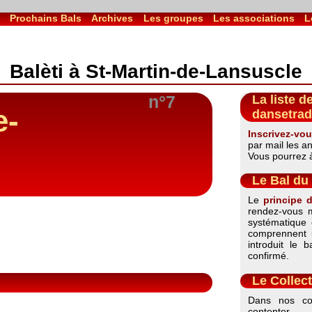
l
Prochains Bals
Archives
Les groupes
Les associations
L
Balèti à St-Martin-de-Lansuscle
n°7
La liste d
e-
dansetrad
Inscrivez-vou
par mail les a
Vous pourrez à 
Le Bal du 
Le
principe 
rendez-vous m
systématique 
comprennent 
introduit le 
confirmé.
Le Collect
Dans nos co
contenter 