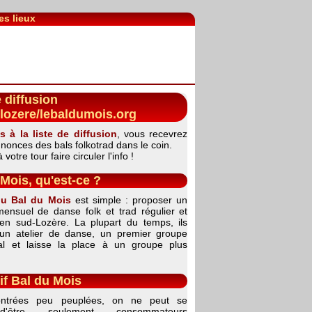
es lieux
e diffusion
lozere/lebaldumois.org
s à la liste de diffusion
, vous recevrez
nnonces des bals folkotrad dans le coin.
votre tour faire circuler l'info !
Mois, qu'est-ce ?
du Bal du Mois
est simple : proposer un
ensuel de danse folk et trad régulier et
en sud-Lozère. La plupart du temps, ils
un atelier de danse, un premier groupe
bal et laisse la place à un groupe plus
if Bal du Mois
ntrées peu peuplées, on ne peut se
d'être seulement consommateurs