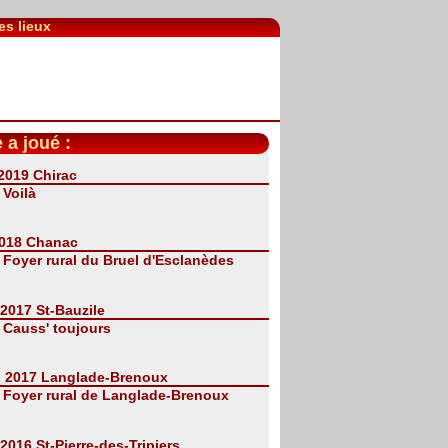
es lieux
 a joué :
 2019 Chirac
:
Voilà
 2018 Chanac
:
Foyer rural du Bruel d'Esclanèdes
 2017 St-Bauzile
:
Causs' toujours
. 2017 Langlade-Brenoux
:
Foyer rural de Langlade-Brenoux
 2016 St-Pierre-des-Tripiers