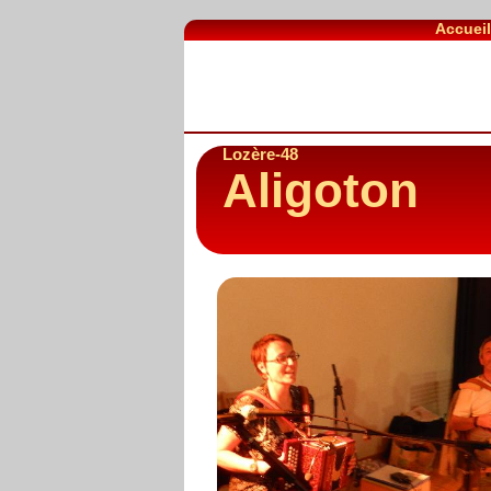
Accuei
Lozère-48
Aligoton