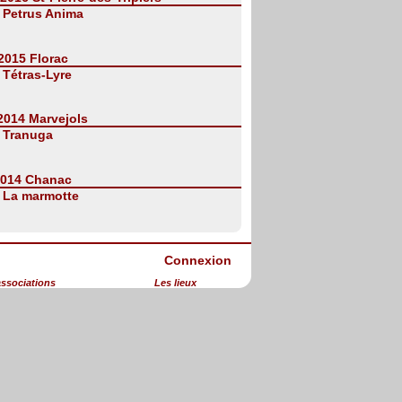
:
Petrus Anima
2015 Florac
:
Tétras-Lyre
 2014 Marvejols
:
Tranuga
2014 Chanac
:
La marmotte
Connexion
associations
Les lieux