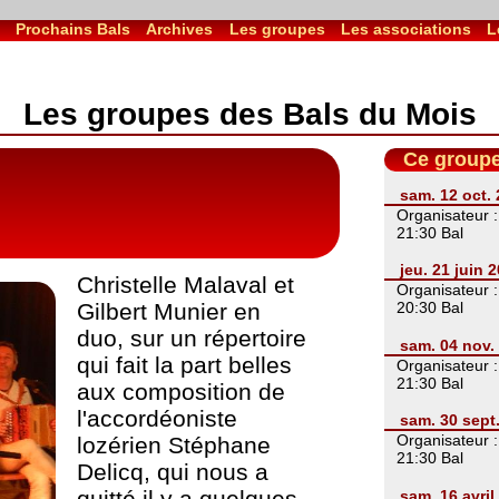
l
Prochains Bals
Archives
Les groupes
Les associations
L
Les groupes des Bals du Mois
Ce groupe
sam. 12 oct.
Organisateur 
21:30 Bal
jeu. 21 juin
Christelle Malaval et
Organisateur 
Gilbert Munier en
20:30 Bal
duo, sur un répertoire
sam. 04 nov.
qui fait la part belles
Organisateur 
21:30 Bal
aux composition de
l'accordéoniste
sam. 30 sept
Organisateur 
lozérien Stéphane
21:30 Bal
Delicq, qui nous a
quitté il y a quelques
sam. 16 avril