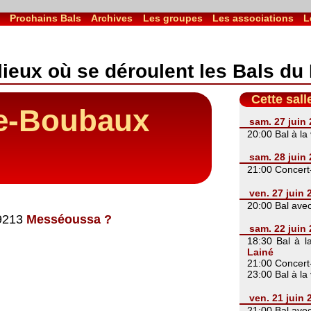
l
Prochains Bals
Archives
Les groupes
Les associations
L
lieux où se déroulent les Bals du
Cette sall
de-Boubaux
sam. 27 juin
20:00 Bal à la
sam. 28 juin
21:00 Concert
ven. 27 juin
20:00 Bal ave
.9213
Messéoussa ?
sam. 22 juin
18:30 Bal à l
Lainé
21:00 Concert
23:00 Bal à la
ven. 21 juin
21:00 Bal ave