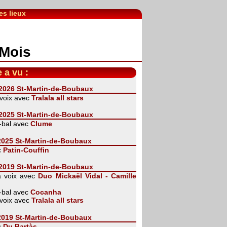
es lieux
 Mois
e a vu :
 2026 St-Martin-de-Boubaux
 voix avec
Tralala all stars
 2025 St-Martin-de-Boubaux
-bal avec
Clume
 2025 St-Martin-de-Boubaux
c
Patin-Couffin
 2019 St-Martin-de-Boubaux
a voix avec
Duo Mickaël Vidal - Camille
-bal avec
Cocanha
 voix avec
Tralala all stars
 2019 St-Martin-de-Boubaux
c
Du Bartàs