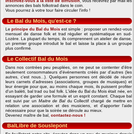
Inscrivez-vous à la liste de diffusion
, vous recevrez par mail les
annonces des bals folkotrad dans le coin.
Vous pourrez à votre tour faire circuler l'info !
Le Bal du Mois, qu'est-ce ?
Le
principe du Bal du Mois
est simple : proposer un rendez-vous
mensuel de danse folk et trad régulier et systématique en sud-
Lozère. La plupart du temps, ils comprennent un atelier de danse,
un premier groupe introduit le bal et laisse la place à un groupe
plus confirmé.
Le Collectif Bal du Mois
Dans nos contrées peu peuplées, on ne peut se contenter d'être
seulement consommateurs d'événements créés par d'autres (les
autres, c'est nous...). Quelques personnes ont décidé de réunir
leurs carnets d'adresses (associations, groupes de musiques) et
leur énergie pour que, au moins chaque mois, ils puissent profiter
d'un balèti, bal trad ou bal folk. L'idée du Bal du Mois était née, en
essayant de garder une formule et un esprit constant. Chaque bal
est suivi par un
Maitre de Bal
du Collectif chargé de mettre en
relation une association et des musiciens, et d'apporter l'aide
nécessaire pour que la soirée se déroule au mieux.
Devenez maître de bal,
contactez-nous !
BalLibre de Souslepont