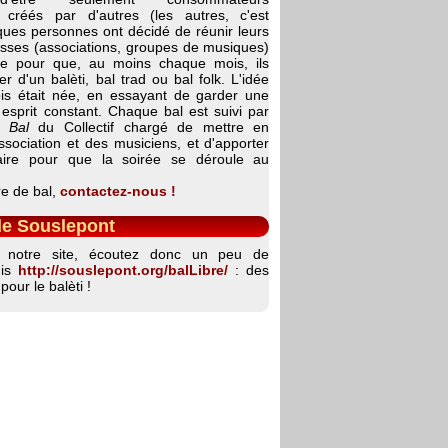
 créés par d'autres (les autres, c'est
ques personnes ont décidé de réunir leurs
esses (associations, groupes de musiques)
ie pour que, au moins chaque mois, ils
er d'un balèti, bal trad ou bal folk. L'idée
s était née, en essayant de garder une
esprit constant. Chaque bal est suivi par
 Bal
du Collectif chargé de mettre en
ssociation et des musiciens, et d'apporter
saire pour que la soirée se déroule au
e de bal,
contactez-nous !
de Souslepont
nt notre site, écoutez donc un peu de
uis
http://souslepont.org/balLibre/
: des
pour le balèti !