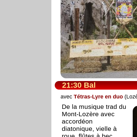
21:30 Bal
avec
Tétras-Lyre en duo
(Lozè
De la musique trad du
Mont-Lozère avec
accordéon
diatonique, vielle à
roue, flûtes à bec,