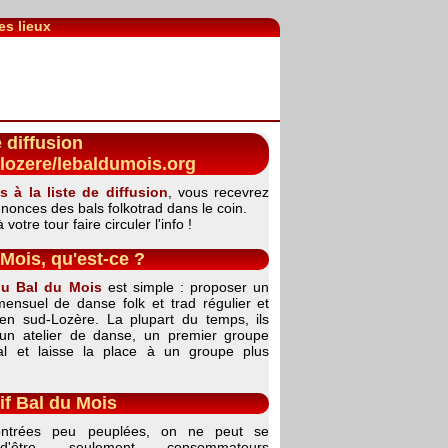
es lieux
e diffusion
lozere/lebaldumois.org
s à la liste de diffusion
, vous recevrez
nnonces des bals folkotrad dans le coin.
votre tour faire circuler l'info !
Mois, qu'est-ce ?
du Bal du Mois
est simple : proposer un
ensuel de danse folk et trad régulier et
en sud-Lozère. La plupart du temps, ils
un atelier de danse, un premier groupe
bal et laisse la place à un groupe plus
if Bal du Mois
ntrées peu peuplées, on ne peut se
d'être seulement consommateurs