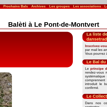
l
Prochains Bals
Archives
Les groupes
Les associations
L
Balèti à Le Pont-de-Montvert
La liste d
dansetrad
Inscrivez-vou
par mail les a
Vous pourrez à 
Le Bal du 
Le
principe 
rendez-vous m
systématique 
comprennent 
introduit le 
confirmé.
Le Collect
Dans nos co
contenter 