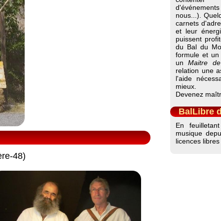
d'événements
nous...). Quel
carnets d'adr
et leur énerg
puissent profit
du Bal du Moi
formule et un 
un
Maitre de
relation une a
l'aide néces
mieux.
Devenez maîtr
BalLibre 
En feuilleta
musique dep
licences libres 
re-48)