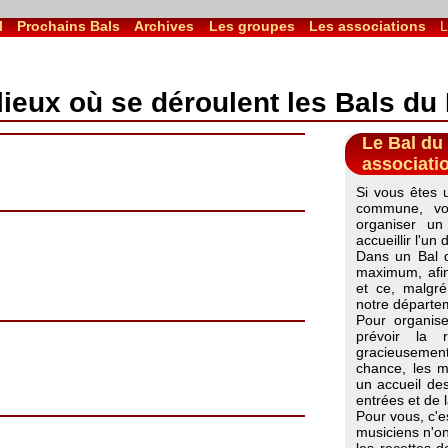
l
Prochains Bals
Archives
Les groupes
Les associations
L
lieux où se déroulent les Bals du
Le Bal du
associati
Si vous êtes 
commune, vo
organiser u
accueillir l'u
Dans un Bal d
maximum, afin
et ce, malgr
notre départem
Pour organise
prévoir la 
gracieusemen
chance, les m
un accueil des
entrées et de 
Pour vous, c'e
musiciens n'on
les recettes d