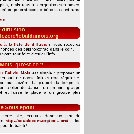
plus, mais tous les organisateurs savent
oirées génératrices de bénéfice sont rares
us !
e diffusion
lozere/lebaldumois.org
s à la liste de diffusion
, vous recevrez
nnonces des bals folkotrad dans le coin.
votre tour faire circuler l'info !
Mois, qu'est-ce ?
du Bal du Mois
est simple : proposer un
ensuel de danse folk et trad régulier et
en sud-Lozère. La plupart du temps, ils
un atelier de danse, un premier groupe
bal et laisse la place à un groupe plus
de Souslepont
nt notre site, écoutez donc un peu de
uis
http://souslepont.org/balLibre/
: des
pour le balèti !