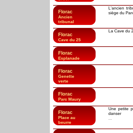
L'ancien tri
Florac
siège du Par
Ancien
tribunal
La Cave du 25
Florac
Cave du 25
Florac
Esplanade
Florac
Genette
verte
Florac
Parc Maury
Une petite p
Florac
danser
Place au
...
beurre