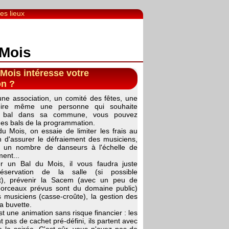
es lieux
 Mois
 Mois intéresse votre
on ?
une association, un comité des fêtes, une
ire même une personne qui souhaite
n bal dans sa commune, vous pouvez
n des bals de la programmation.
u Mois, on essaie de limiter les frais au
 d'assurer le défraiement des musiciens,
é un nombre de danseurs à l'échelle de
ent...
r un Bal du Mois, il vous faudra juste
réservation de la salle (si possible
t), prévenir la Sacem (avec un peu de
orceaux prévus sont du domaine public)
 musiciens (casse-croûte), la gestion des
la buvette.
st une animation sans risque financier : les
t pas de cachet pré-défini, ils partent avec
e la soirée. C'est sûr, vous n'avez pas de