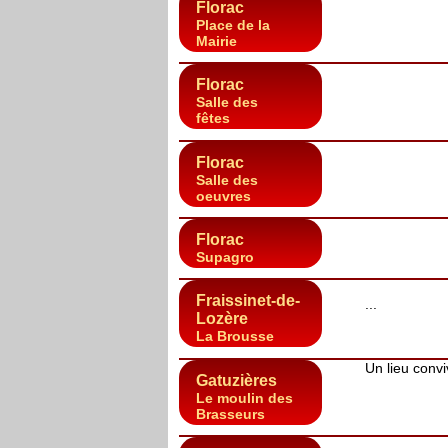
Florac
Place de la
Mairie
Florac
Salle des
fêtes
Florac
Salle des
oeuvres
Florac
Supagro
Fraissinet-de-
...
Lozère
La Brousse
Un lieu convi
Gatuzières
Le moulin des
Brasseurs