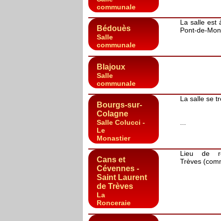
communale
La salle est
Bédouès
Pont-de-Montv
Salle
communale
Blajoux
Salle
communale
La salle se t
Bourgs-sur-
Colagne
Salle Colucci -
...
Le
Monastier
Lieu de ré
Cans et
Trèves (com
Cévennes -
Saint Laurent
de Trèves
La
Ronceraie