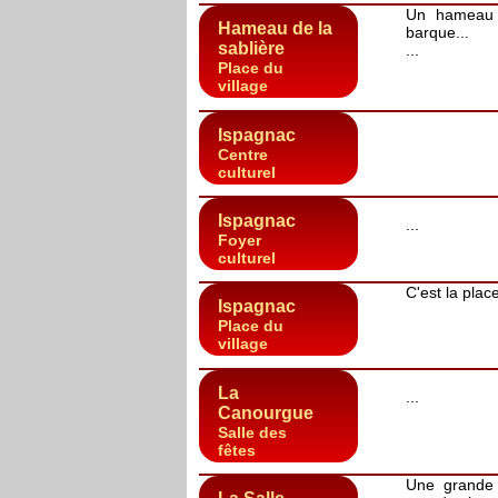
Un hameau 
Hameau de la
barque...
sablière
...
Place du
village
Ispagnac
Centre
culturel
Ispagnac
...
Foyer
culturel
C'est la plac
Ispagnac
Place du
village
La
...
Canourgue
Salle des
fêtes
Une grande 