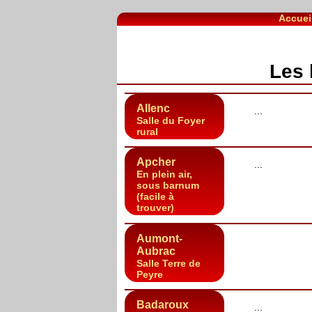
Accuei
Les 
Allenc
...
Salle du Foyer
rural
Apcher
...
En plein air,
sous barnum
(facile à
trouver)
Aumont-
Aubrac
Salle Terre de
Peyre
Badaroux
...