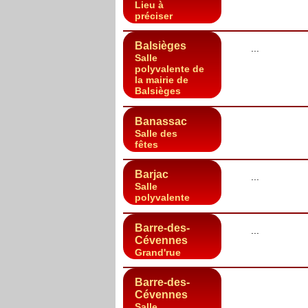
Lieu à
préciser
Balsièges
...
Salle
polyvalente de
la mairie de
Balsièges
Banassac
Salle des
fêtes
Barjac
...
Salle
polyvalente
Barre-des-
...
Cévennes
Grand'rue
Barre-des-
Cévennes
Salle