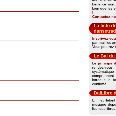
bénéfice non 
bien que les s
!
Contactez-no
La liste d
dansetrad
Inscrivez-vou
par mail les a
Vous pourrez à 
Le Bal du 
Le
principe 
rendez-vous m
systématique 
comprennent 
introduit le 
confirmé.
BalLibre 
En feuilleta
musique dep
licences libres 