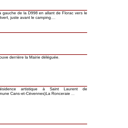
 à gauche de la D998 en allant de Florac vers le
ert, juste avant le camping....
rouve derrière la Mairie déléguée.
sidence artistique à Saint Laurent de
mune Cans-et-Cévennes)La Ronceraie ...