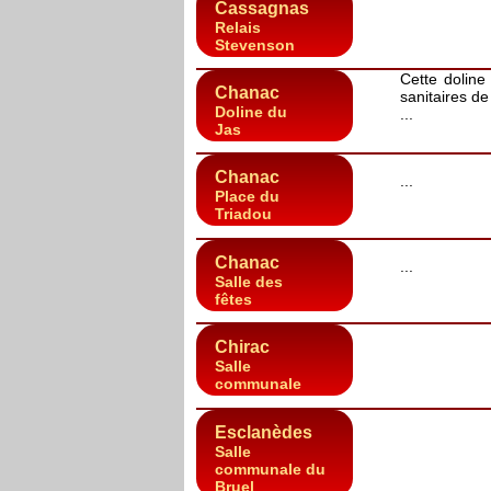
Cassagnas
Relais
Stevenson
Cette doline
Chanac
sanitaires de 
Doline du
...
Jas
Chanac
...
Place du
Triadou
Chanac
...
Salle des
fêtes
Chirac
Salle
communale
Esclanèdes
Salle
communale du
Bruel